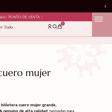
ios
| PUNTO DE VENTA |
0
er Todo
 cuero mujer
e
billetera cuero mujer grande
,
 genuino de alta calidad
, pensadas para