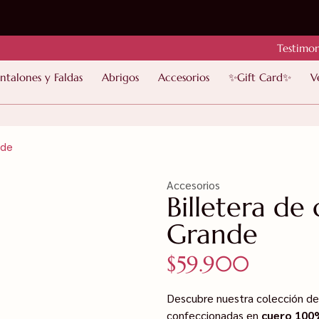
Testimon
ntalones y Faldas
Abrigos
Accesorios
✨Gift Card✨
V
nde
Accesorios
Billetera de
Grande
$
59.900
Descubre nuestra colección d
confeccionadas en
cuero 100%