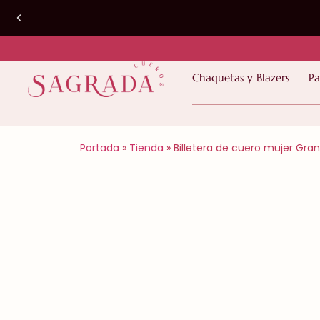
PRODUCTOS EN STOCK | Despacho a todo
Chaquetas y Blazers
Pa
Chile 2 a 4 días hábiles*
Portada
»
Tienda
»
Billetera de cuero mujer Gra