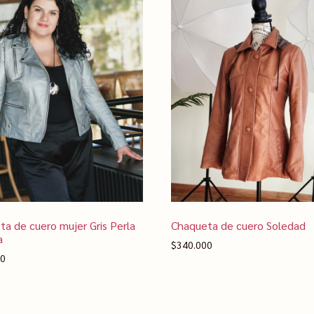
a de cuero mujer Gris Perla
Chaqueta de cuero Soledad
a
$
340.000
00
ionar opciones
Seleccionar opciones