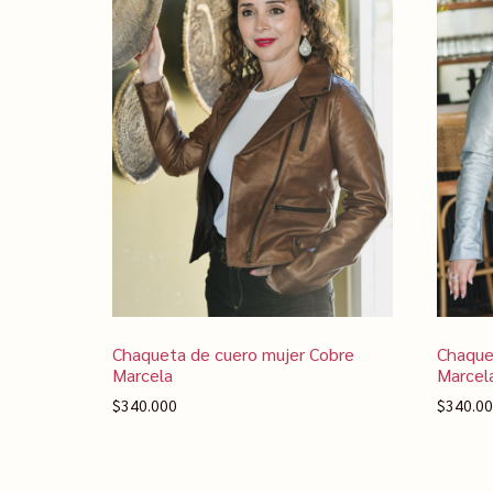
Chaqueta de cuero mujer Cobre
Chaquet
Marcela
Marcel
$
340.000
$
340.0
Seleccionar opciones
Selecc