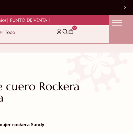
ios
| PUNTO DE VENTA |
0
er Todo
 cuero Rockera
a
mujer rockera Sandy